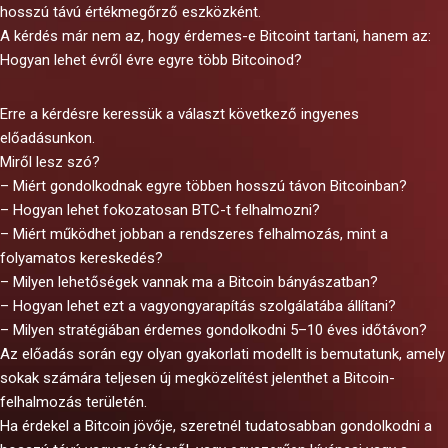
hosszú távú értékmegőrző eszközként.
A kérdés már nem az, hogy érdemes-e Bitcoint tartani, hanem az:
Hogyan lehet évről évre egyre több Bitcoinod?
Erre a kérdésre keressük a választ következő ingyenes
előadásunkon.
Miről lesz szó?
–
Miért gondolkodnak egyre többen hosszú távon Bitcoinban?
– Hogyan lehet fokozatosan BTC-t felhalmozni?
– Miért működhet jobban a rendszeres felhalmozás, mint a
folyamatos kereskedés?
– Milyen lehetőségek vannak ma a Bitcoin bányászatban?
– Hogyan lehet ezt a vagyongyarapítás szolgálatába állítani?
– Milyen stratégiában érdemes gondolkodni 5–10 éves időtávon?
Az előadás során egy olyan gyakorlati modellt is bemutatunk, amely
sokak számára teljesen új megközelítést jelenthet a Bitcoin-
felhalmozás területén.
Ha érdekel a Bitcoin jövője, szeretnél tudatosabban gondolkodni a