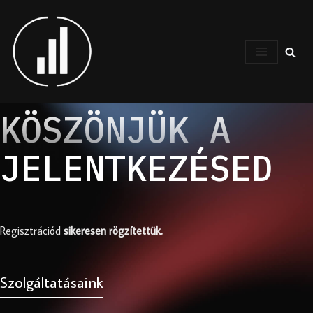
Skip
to
content
KÖSZÖNJÜK A
JELENTKEZÉSED
Regisztrációd
sikeresen rögzítettük.
Szolgáltatásaink