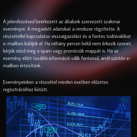
A jelentkezésed beérkezett az általunk szervezett szakmai
eseményre. A megadott adatokat a rendszer rögzítette. A
részvétellel kapcsolatos visszaigazolást és a fontos tudnivalókat
e-mailben küldjük el. Ha néhány percen belül nem érkezik üzenet,
kérjük nézd meg a spam vagy promóciók mappát is. Ha az
esemény előtt további információ válik fontossá, arról szintén e-
mailben értesítünk.
Eseményeinken a részvétel minden esetben előzetes
regisztrációhoz kötött.